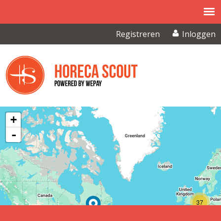
Overslaan en naar de inhoud gaan
Registreren
Inloggen
+
-
37
6