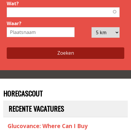
4
11
Wat?
28
19
6
2
Waar?
Leaflet
| Map data ©
Google
HORECASCOUT
RECENTE VACATURES
Glucovance: Where Can I Buy