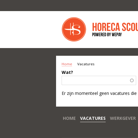
Overslaan en naar de inhoud gaan
Home
Vacatures
U BENT HIER
Wat?
Er zijn momenteel geen vacatures die
HOME
VACATURES
WERKGEVER