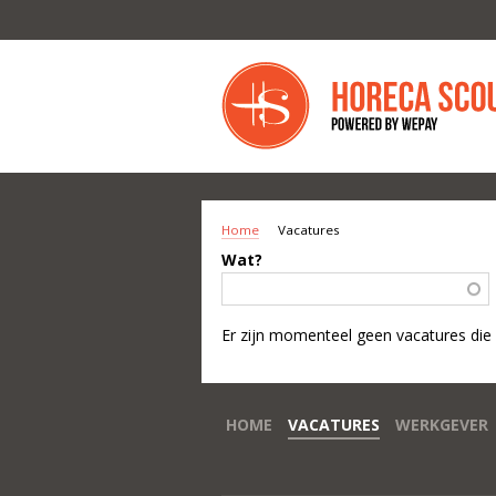
Overslaan en naar de inhoud gaan
Home
Vacatures
U BENT HIER
Wat?
Er zijn momenteel geen vacatures die
HOME
VACATURES
WERKGEVER