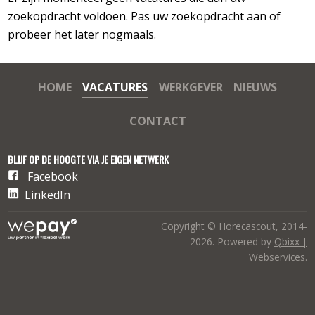
zoekopdracht voldoen. Pas uw zoekopdracht aan of
probeer het later nogmaals.
HOME
VACATURES
WERKGEVER
NIEUWS
CONTACT
BLIJF OP DE HOOGTE VIA JE EIGEN NETWERK
Facebook
LinkedIn
Copyright © Horecascout, 2014-
2026. Powered by
Qbixx |
Webservices
.