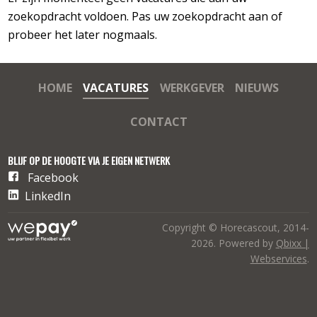
zoekopdracht voldoen. Pas uw zoekopdracht aan of
probeer het later nogmaals.
HOME
VACATURES
WERKGEVER
NIEUWS
CONTACT
BLIJF OP DE HOOGTE VIA JE EIGEN NETWERK
Facebook
LinkedIn
Copyright © Horecascout, 2014-
2026. Powered by
Qbixx |
Webservices
.