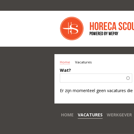
Overslaan en naar de inhoud gaan
Home
Vacatures
U BENT HIER
Wat?
Er zijn momenteel geen vacatures die
HOME
VACATURES
WERKGEVER