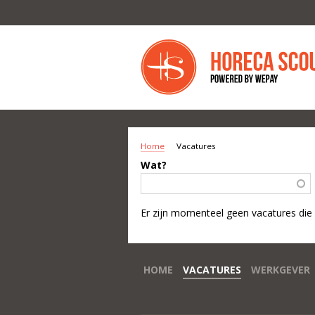
Overslaan en naar de inhoud gaan
Home
Vacatures
U BENT HIER
Wat?
Er zijn momenteel geen vacatures die
HOME
VACATURES
WERKGEVER