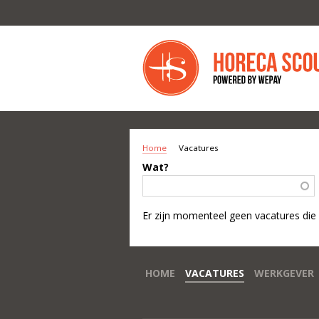
Overslaan en naar de inhoud gaan
Home
Vacatures
U BENT HIER
Wat?
Er zijn momenteel geen vacatures die
HOME
VACATURES
WERKGEVER