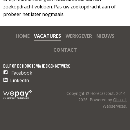
zoekopdracht voldoen. Pas uw zoekopdracht aan of
probeer het later nogmaals.
HOME
VACATURES
WERKGEVER
NIEUWS
CONTACT
BLIJF OP DE HOOGTE VIA JE EIGEN NETWERK
Facebook
LinkedIn
Copyright © Horecascout, 2014-
2026. Powered by
Qbixx |
Webservices
.