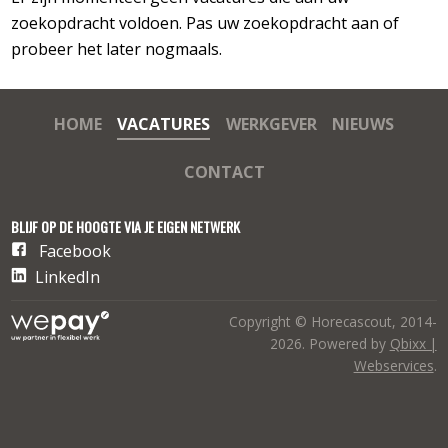
zoekopdracht voldoen. Pas uw zoekopdracht aan of
probeer het later nogmaals.
HOME
VACATURES
WERKGEVER
NIEUWS
CONTACT
BLIJF OP DE HOOGTE VIA JE EIGEN NETWERK
Facebook
LinkedIn
Copyright © Horecascout, 2014-
2026. Powered by
Qbixx |
Webservices
.